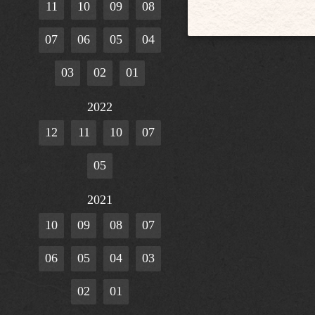
11
10
09
08
07
06
05
04
03
02
01
2022
12
11
10
07
05
2021
10
09
08
07
06
05
04
03
02
01