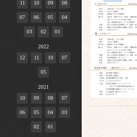
11
10
09
08
07
06
05
04
03
02
01
2022
12
11
10
07
05
2021
10
09
08
07
06
05
04
03
02
01