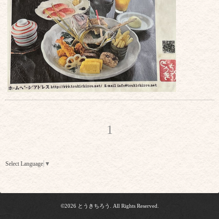
1
Select Language
▼
©2026
とうきちろう
. All Rights Reserved.