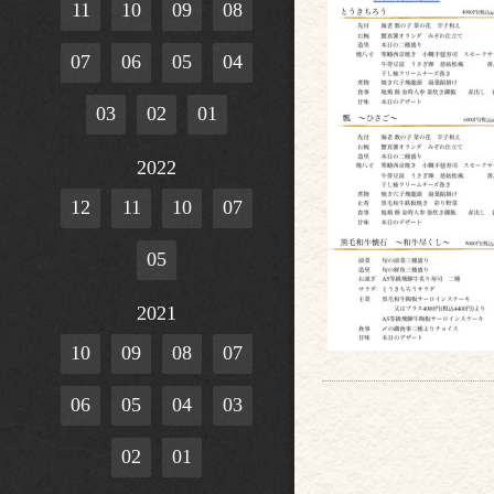
11
10
09
08
07
06
05
04
03
02
01
2022
12
11
10
07
05
2021
10
09
08
07
06
05
04
03
02
01