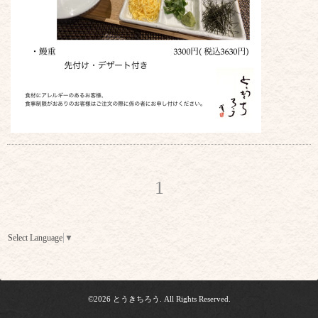
1
Select Language
▼
©2026
とうきちろう
. All Rights Reserved.