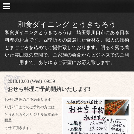
和食ダイニング とうきちろう
和食ダイニングとうきちろうは、埼玉県川口市にある日本
料理のお店です。四季折々の厳選した食材を、職人の技術
とまごごろを込めてご提供致しております。明るく落ち着
いた雰囲気の空間で、ご家族の会食からビジネスでのご利
用まで、あらゆるご要望にお応え致します。
2018.10.03 (Wed) 09:39
おせち料理ご予約開始いたします❗
おせち料理のご予約承ります
11月25日までのご予約の方には
とうきちろうオリジナル日本酒を
贈呈
させて頂きます。