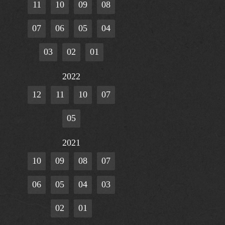
11
10
09
08
07
06
05
04
03
02
01
2022
12
11
10
07
05
2021
10
09
08
07
06
05
04
03
02
01