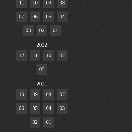
11
10
09
08
07
06
05
04
03
02
01
2022
12
11
10
07
05
2021
10
09
08
07
06
05
04
03
02
01