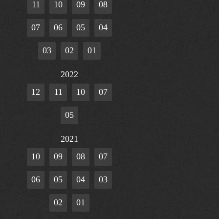
11
10
09
08
07
06
05
04
03
02
01
2022
12
11
10
07
05
2021
10
09
08
07
06
05
04
03
02
01