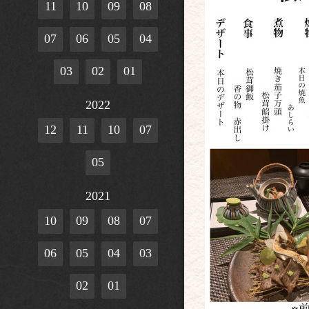
11
10
09
08
07
06
05
04
03
02
01
2022
12
11
10
07
05
2021
10
09
08
07
06
05
04
03
02
01