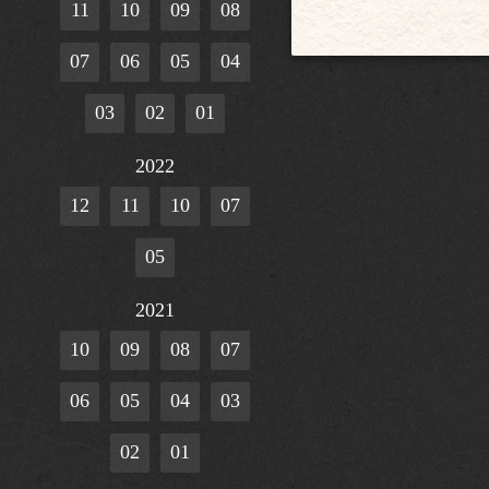
11
10
09
08
07
06
05
04
03
02
01
2022
12
11
10
07
05
2021
10
09
08
07
06
05
04
03
02
01