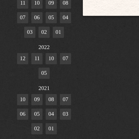
11
10
09
08
07
06
05
04
03
02
01
2022
12
11
10
07
05
2021
10
09
08
07
06
05
04
03
02
01