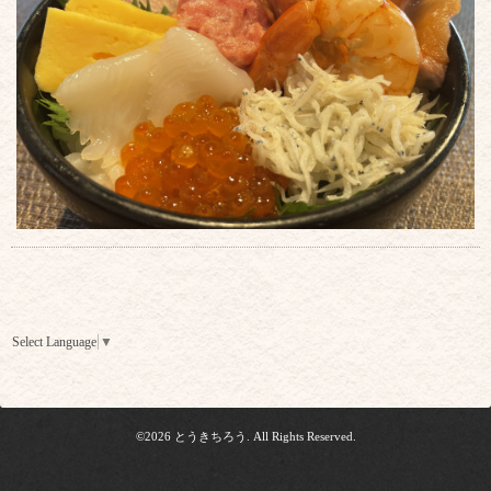
Select Language
▼
©2026
とうきちろう
. All Rights Reserved.