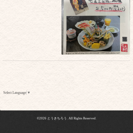
Select Language
▼
©2026
とうきちろう
. All Rights Reserved.