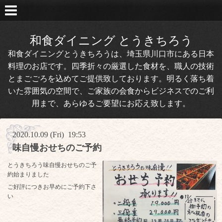
和食ダイニング とうきちろう
和食ダイニングとうきちろうは、埼玉県川口市にある日本
料理のお店です。四季折々の厳選した食材を、職人の技術
とまごごろを込めてご提供致しております。明るく落ち着
いた雰囲気の空間で、ご家族の会食からビジネスでのご利
用まで、あらゆるご要望にお応え致します。
2020.10.09 (Fri) 19:53
味自慢おせちのご予約
とうきちろう味自慢おせちのご予
約始まりました
ご好評につきお早めにご予約下さ
い