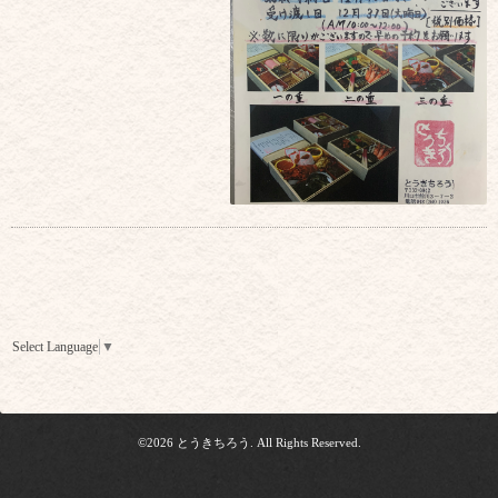
Select Language
▼
©2026
とうきちろう
. All Rights Reserved.