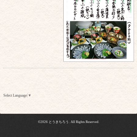
Select Language
▼
©2026
とうきちろう
. All Rights Reserved.