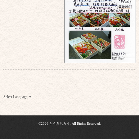
Select Language
▼
©2026
とうきちろう
. All Rights Reserved.