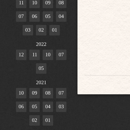
11
10
09
08
07
06
05
04
03
02
01
2022
12
11
10
07
05
2021
10
09
08
07
06
05
04
03
02
01