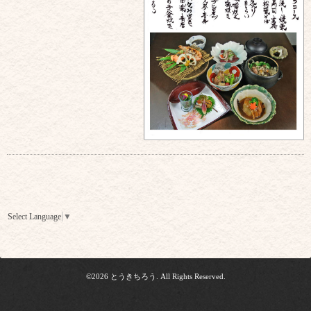
Select Language
▼
©2026
とうきちろう
. All Rights Reserved.