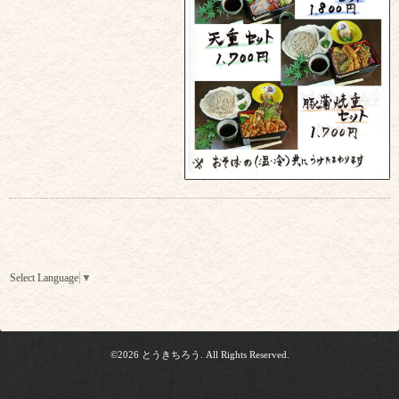
Select Language
▼
©2026
とうきちろう
. All Rights Reserved.