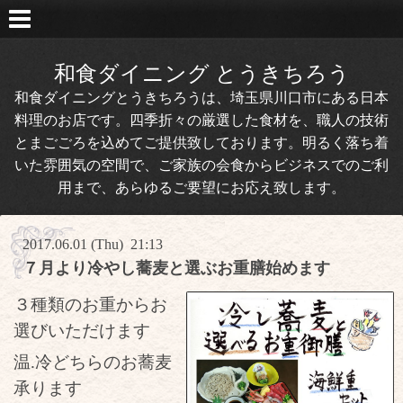
和食ダイニング とうきちろう
和食ダイニングとうきちろうは、埼玉県川口市にある日本
料理のお店です。四季折々の厳選した食材を、職人の技術
とまごごろを込めてご提供致しております。明るく落ち着
いた雰囲気の空間で、ご家族の会食からビジネスでのご利
用まで、あらゆるご要望にお応え致します。
2017.06.01 (Thu) 21:13
７月より冷やし蕎麦と選ぶお重膳始めます
３種類のお重からお
選びいただけます
温.冷どちらのお蕎麦
承ります