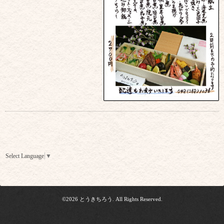
Select Language
▼
©2026
とうきちろう
. All Rights Reserved.